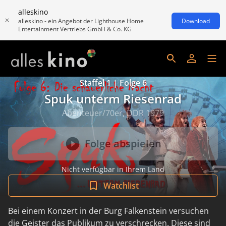
alleskino
alleskino - ein Angebot der Lighthouse Home
Download
Entertainment Vertriebs GmbH & Co. KG
Staffel 1 | Folge 6
Spuk unterm Riesenrad
Abenteuer/70er, DDR 1979
Folge abspielen
Nicht verfügbar in Ihrem Land
Watchlist
Bei einem Konzert in der Burg Falkenstein versuchen
die Geister das Publikum zu verschrecken. Diese sind