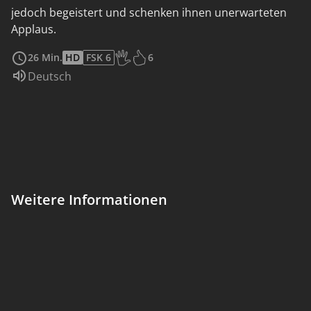
jedoch begeistert und schenken ihnen unerwarteten
Applaus.
weiterlesen
26 Min.
HD
FSK 6
6
Altersempfehlung: Ab 6 Jahren
Sprache:
Deutsch
Weitere Informationen