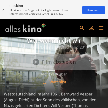
alleskino
alleskino - ein Angebot der Lighthouse Home
Download
Entertainment Vertriebs GmbH & Co. KG
Wer wenn nicht wir
Biographie/Drama, Deutschland 2011
Film abspielen
Nicht verfügbar
Watchlist
Westdeutschland im Jahr 1961. Bernward Vesper
(August Diehl) ist der Sohn des völkischen, von den
Nazis gefeierten Dichters Will Vesper (Thomas