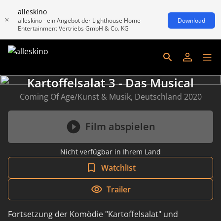
alleskino
alleskino - ein Angebot der Lighthouse Home
Download
Entertainment Vertriebs GmbH & Co. KG
Kartoffelsalat 3 - Das Musical
Coming Of Age/Kunst & Musik, Deutschland 2020
Film abspielen
Nicht verfügbar in Ihrem Land
Watchlist
Trailer
Fortsetzung der Komödie "Kartoffelsalat" und