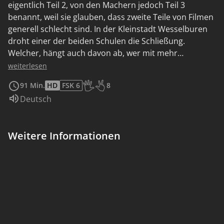
eigentlich Teil 2, von den Machern jedoch Teil 3
benannt, weil sie glauben, dass zweite Teile von Filmen
generell schlecht sind. In der Kleinstadt Wesselburen
droht einer der beiden Schulen die Schließung.
Welcher, hängt auch davon ab, wer mit mehr
Neuanmeldungen für das kommende Schuljahr
weiterlesen
aufwarten und somit seinen Fortbestand sichern kann.
91 Min.
HD
FSK 6
8
Während das Elite-Gymnasium mit abgehobenen
Altersempfehlung: Ab 8 Jahren
Sprache:
Deutsch
Lehrangeboten wirbt, fällt die Leo-Weiß-Schule eher
durch leichtes Chaos, dafür aber viel Lebensfreude auf.
Um für ihre Schule auch nach außen hin
Weitere Informationen
Sympathiepunkte zu sammeln und so neue
Schüler*innen anzuziehen, kommt Mia auf die Idee, die
Zombie-Apokalypse aus Teil 1 als Musical auf die Bühne
zu bringen. Doch das ist leichter gesagt als getan, gibt
es doch diverse Gestalten, die den Erfolg des Musicals
verhindern wollen und die Vorbereitungen deshalb
nach allen Regeln der Kunst sabotieren.