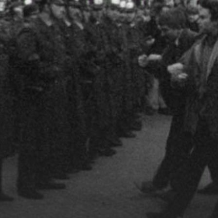
egeneinander zu einem
che Filmzitate von
Antonionis „Zabriskie
derem von Holger Meins
dem nie wieder gezeigt