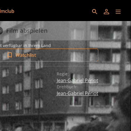
ilmclub
Film abspielen
t verfügbar in Ihrem Land
Watchlist
Regie:
Jean-Gabriel Périot
Drehbuch:
Jean-Gabriel Périot