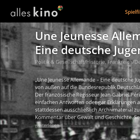
Spielf
Une Jeunesse Alle
Eine deutsche Juge
Politik & Gesellschaft/Historie, Frankreich/
„Une Jeunesse Allemande – Eine deutsche Jug
von außen auf die Bundesrepublik Deutschl
Der französische Regisseur Jean-Gabriel Péri
einfachen Antworten oder gar Erklärungen a
stattdessen ausschließlich Archivmaterial z
Kommentar über Gewalt und Geschichte. Se
Konflikt zwischen Staat und RAF, der zugleich
weiterlesen
Ein Krieg, der nicht nur in den Medien, sond
umtriebigen Filmszene hitzig diskutiert un