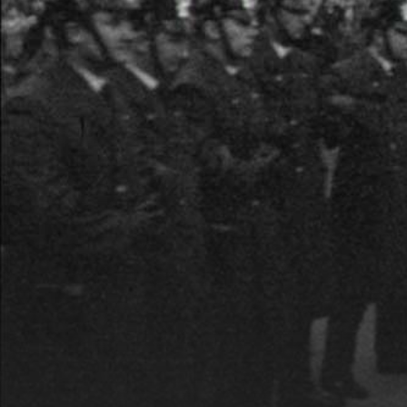
Périot schneidet die Positionen kunstvoll g
vielstimmigen Kaleidoskop. Darunter zahlrei
Weitere Informationen
Fassbinder in „Deutschland im Herbst“ über 
Point“ bis hin zu Studentenfilmen unter an
und Reportagen von Ulrike Meinhof, die seit
wurden.