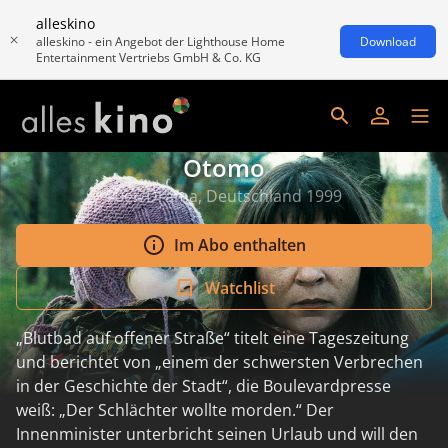
alleskino
alleskino - ein Angebot der Lighthouse Home
Download
Entertainment Vertriebs GmbH & Co. KG
Otomo
90er/Drama, Deutschland 1999
Im Abo enthalten
Watchlist
„Blutbad auf offener Straße“ titelt eine Tageszeitung
und berichtet von „einem der schwersten Verbrechen
in der Geschichte der Stadt“, die Boulevardpresse
weiß: „Der Schlächter wollte morden.“ Der
Innenminister unterbricht seinen Urlaub und will den