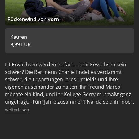
Rückenwind von vorn
Kaufen
9,99 EUR
Ist Erwachsen werden einfach – und Erwachsen sein
schwer? Die Berlinerin Charlie findet es verdammt
schwer, die Erwartungen ihres Umfelds und ihre
eigenen auseinander zu halten. Ihr Freund Marco
möchte ein Kind, und ihr Kollege Gerry mutmaßt ganz
ungefragt: „Fünf Jahre zusammen? Na, da seid ihr doch
bestimmt bald zu dritt…?“ Doch Charlie ist sich
weiterlesen
überhaupt nicht sicher: Ist das schön, ein Kind zu
haben, oder verschwindet sie selbst dabei mit ihren
Bedürfnissen? Charlie wird in ihrem Beruf als Lehrerin