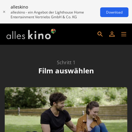
alleskino
alleskino - ein Angebot der Lighthouse Home
Download
Entertainment Vertriebs GmbH & Co. KG
Schritt 1
Film auswählen