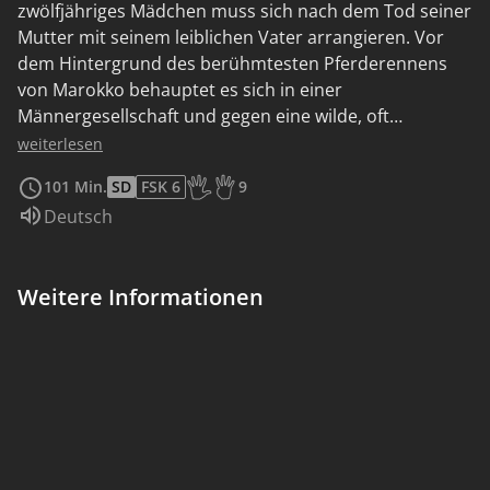
zwölfjähriges Mädchen muss sich nach dem Tod seiner
Mutter mit seinem leiblichen Vater arrangieren. Vor
dem Hintergrund des berühmtesten Pferderennens
von Marokko behauptet es sich in einer
Männergesellschaft und gegen eine wilde, oft
unbarmherzige Natur. Großartig fotografierte und
weiterlesen
einfühlsam gespielte Initiationsgeschichte voller
101 Min.
SD
FSK 6
9
spannender Momente, die zugleich eine fremde Kultur
Altersempfehlung: Ab 9 Jahren
Sprache:
Deutsch
erhellt und diese unaufdringlich emanzipatorisch
einbezieht.
Weitere Informationen