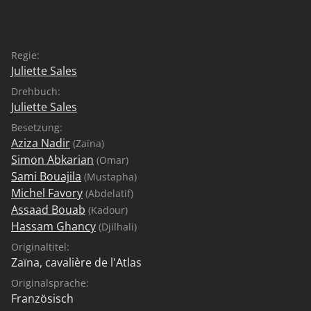
Regie:
Juliette Sales
Drehbuch:
Juliette Sales
Besetzung:
Aziza Nadir
(Zaïna)
Simon Abkarian
(Omar)
Sami Bouajila
(Mustapha)
Michel Favory
(Abdelatif)
Assaad Bouab
(Kadour)
Hassam Ghancy
(Djilhali)
Originaltitel:
Zaïna, cavalière de l'Atlas
Originalsprache:
Französisch