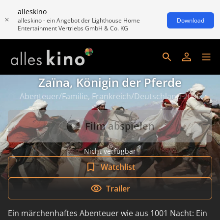
alleskino
alleskino - ein Angebot der Lighthouse Home
Download
Entertainment Vertriebs GmbH & Co. KG
Zaïna, Königin der Pferde
Abenteuer/Familie, Frankreich/Deutschland 2006
Film abspielen
Nicht verfügbar
Watchlist
Trailer
Ein märchenhaftes Abenteuer wie aus 1001 Nacht: Ein