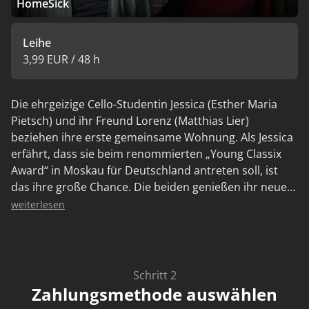
HomeSick
Leihe
3,99 EUR / 48 h
Die ehrgeizige Cello-Studentin Jessica (Esther Maria
Pietsch) und ihr Freund Lorenz (Matthias Lier)
beziehen ihre erste gemeinsame Wohnung. Als Jessica
erfährt, dass sie beim renommierten „Young Classix
Award“ in Moskau für Deutschland antreten soll, ist
das ihre große Chance. Die beiden genießen ihr neues
Leben und das neue Zuhause. Doch schon bald ziehen
weiterlesen
dunkle Wolken auf, denn die Nachbarn, ein älteres
Paar (Tanja Seibt und Hermann Beyer), scheinen sich
gestört zu fühlen. Während Lorenz tagsüber außer
Haus ist, bereitet sich Jessica zuhause für den
Schritt 2
Wettbewerb vor. Ihre Anspannung steigt täglich.
Zahlungsmethode auswählen
Zudem findet sie sich auch kleineren und größeren