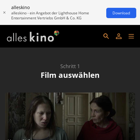
alleskino
alleskino - ein Angebot der Lighthouse Home
Download
Entertainment Vertriebs GmbH & Co. KG
Schritt 1
Film auswählen