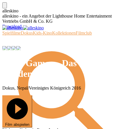
alleskino
alleskino - ein Angebot der Lighthouse Home Entertainment
Vertriebs GmbH & Co. KG
Download
Spielfilme
Dokus
Kids-Kino
Kollektionen
Filmclub
Dirty Games – Das Geschäft
mit dem Sport
Dokus, Nepal/Vereinigtes Königreich 2016
Film abspielen