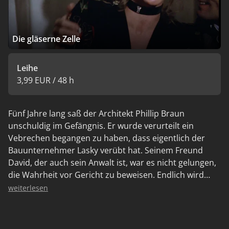
Die gläserne Zelle
Leihe
3,99 EUR / 48 h
Fünf Jahre lang saß der Architekt Phillip Braun
unschuldig im Gefängnis. Er wurde verurteilt ein
Vebrechen begangen zu haben, dass eigentlich der
Bauunternehmer Lasky verübt hat. Seinem Freund
David, der auch sein Anwalt ist, war es nicht gelungen,
die Wahrheit vor Gericht zu beweisen. Endlich wird
Phillip Braun entlassen. Doch als er nach Hause zu
weiterlesen
seiner Frau Lisa und seinem elfjährigen Sohn kommt,
muss er feststellen, dass sich beide von ihm entfernt
haben. Lasky, den er wiedertrifft, schürrt schließlich