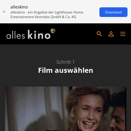
alleskino
alleskino - ein Angebot der Lighthouse Home
Download
Entertainment Vertriebs GmbH & Co. KG
Schritt 1
Film auswählen