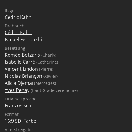
Regie:
Cédric Kahn
Drehbuch:
Cédric Kahn
Ismaël Ferroukhi
Besetzung:
Roméo Botzaris
(Charly)
Isabelle Carré
(Catherine)
Vincent Lindon
(Pierre)
Nicolas Briançon
(Xavier)
Alicia Djemaï
(Mercedes)
Yves Penay
(Haut Gradé cérémonie)
Originalsprache:
Französisch
Format:
16:9 SD, Farbe
Altersfreigabe: