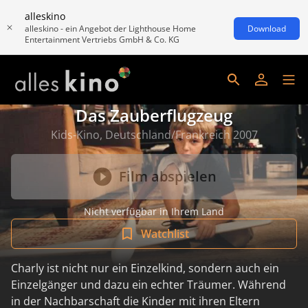
alleskino
alleskino - ein Angebot der Lighthouse Home
Download
Entertainment Vertriebs GmbH & Co. KG
Das Zauberflugzeug
Kids-Kino, Deutschland/Frankreich 2007
Film abspielen
Nicht verfügbar in Ihrem Land
Watchlist
Charly ist nicht nur ein Einzelkind, sondern auch ein
Einzelgänger und dazu ein echter Träumer. Während
in der Nachbarschaft die Kinder mit ihren Eltern