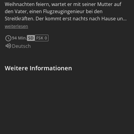
Weihnachten feiern, wartet er mit seiner Mutter auf
den Vater, einen Flugzeugingenieur bei den
Streitkräften. Der kommt erst nachts nach Hause und
schenkt dem enttäuschten Sohn statt des
weiterlesen
gewünschten Fahrrades ein selbst gebasteltes
94 Min.
SD
FSK 0
Flugzeug. Wenige Wochen später verunglückt der
Sprache:
Deutsch
Vater und stirbt. Charly reagiert scheinbar ungerührt
und verdrängt die Realität. Erst als das Flugzeug
magische Kräfte entwickelt, von selbst fliegt und immer
Weitere Informationen
wieder zu ihm zurückkehrt, glaubt er an ein Zeichen
seines Vaters...