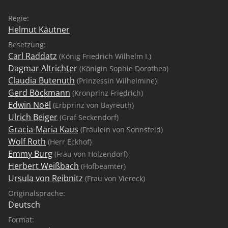
Regie:
Helmut Käutner
Besetzung:
Carl Raddatz
(König Friedrich Wilhelm I.)
Dagmar Altrichter
(Königin Sophie Dorothea)
Claudia Butenuth
(Prinzessin Wilhelmine)
Gerd Böckmann
(Kronprinz Friedrich)
Edwin Noël
(Erbprinz von Bayreuth)
Ulrich Beiger
(Graf Seckendorf)
Gracia-Maria Kaus
(Fräulein von Sonnsfeld)
Wolf Roth
(Herr Eckhof)
Emmy Burg
(Frau von Holzendorf)
Herbert Weißbach
(Hofbeamter)
Ursula von Reibnitz
(Frau von Viereck)
Originalsprache:
Deutsch
Format: