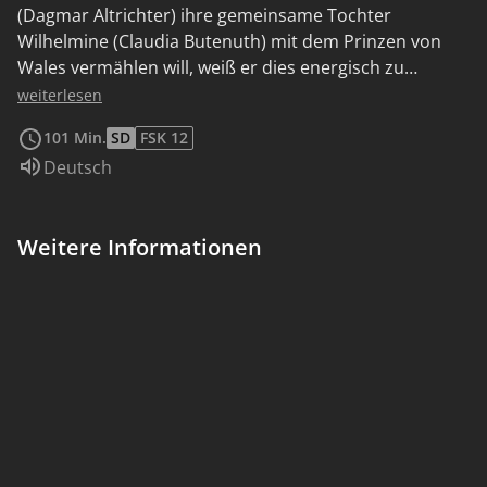
(Dagmar Altrichter) ihre gemeinsame Tochter
Wilhelmine (Claudia Butenuth) mit dem Prinzen von
Wales vermählen will, weiß er dies energisch zu
verhindern... - Regisseur Helmut Käutner (Des Teufels
weiterlesen
Hauptmann, Der Hauptmann von Köpenick) spiegelt
101 Min.
SD
FSK 12
souverän das Klima am damaligen preußischen Hof
Sprache:
Deutsch
mit Hilfe eines vorzüglich zusammengestellten,
souverän spielenden Ensembles rund um Carl Raddatz
(Unter den Brücken, Das Mädchen Rosemarie) wider.
Weitere Informationen