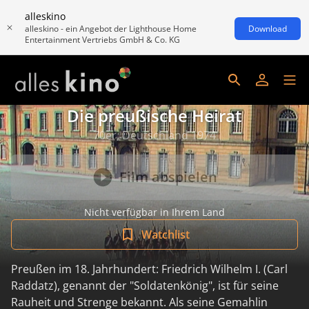
alleskino
alleskino - ein Angebot der Lighthouse Home
Download
Entertainment Vertriebs GmbH & Co. KG
Die preußische Heirat
70er, Deutschland 1974
Film abspielen
Nicht verfügbar in Ihrem Land
Watchlist
Preußen im 18. Jahrhundert: Friedrich Wilhelm I. (Carl
Raddatz), genannt der "Soldatenkönig", ist für seine
Rauheit und Strenge bekannt. Als seine Gemahlin