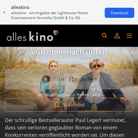
alleskino
alleskino - ein Angebot der Lighthouse Home
Download
Entertainment Vertriebs GmbH & Co. KG
Von oben nach unten
Komödie, Deutschland 2016
Film abspielen
Nicht verfügbar in Ihrem Land
Watchlist
Der schrullige Bestsellerautor Paul Legert vermutet,
dass sein verloren geglaubter Roman von einem
Konkurrenten veröffentlicht worden sei. Um diesen