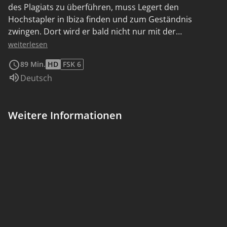
des Plagiats zu überführen, muss Legert den
Hochstapler in Ibiza finden und zum Geständnis
zwingen. Dort wird er bald nicht nur mit der
Verlagsassistentin Hanna Weiler, sondern auch mit
weiterlesen
Ideen konfrontiert, die seine Weltsicht auf den Kopf
89 Min.
HD
FSK 6
stellen.
Sprache:
Deutsch
Weitere Informationen