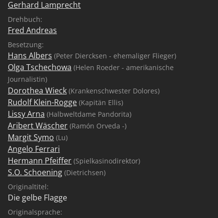
Gerhard Lamprecht
Drehbuch:
Fred Andreas
Besetzung:
Hans Albers
(Peter Diercksen - ehemaliger Flieger)
Olga Tschechowa
(Helen Roeder - amerikanische
Journalistin)
Dorothea Wieck
(Krankenschwester Dolores)
Rudolf Klein-Rogge
(Kapitän Ellis)
Lissy Arna
(Halbweltdame Pandorita)
Aribert Wäscher
(Ramón Orveda -)
Margit Symo
(Lu)
Angelo Ferrari
Hermann Pfeiffer
(Spielkasinodirektor)
S.O. Schoening
(Dietrichsen)
Originaltitel:
Die gelbe Flagge
Originalsprache: