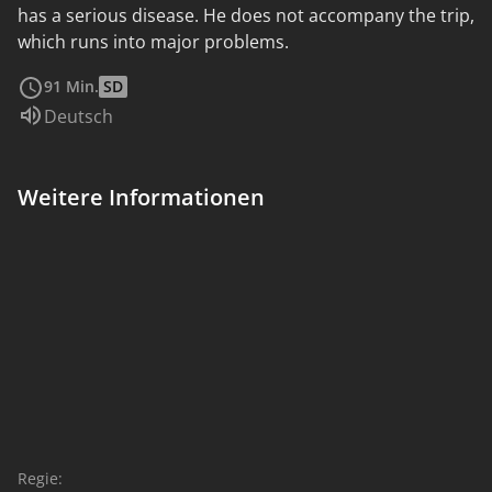
has a serious disease. He does not accompany the trip,
which runs into major problems.
weiterlesen
91 Min.
SD
Sprache:
Deutsch
Weitere Informationen
Regie: