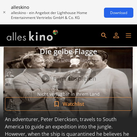
alleskino
alleskino - ein Angebot der Lighthouse Home
Download
Entertainment Vertriebs GmbH & Co. KG
Die gelbe Flagge
Abenteuer, Deutschland 1937
Film abspielen
Nicht verfügbar in Ihrem Land
Watchlist
An adventurer, Peter Diercksen, travels to South
America to guide an expedition into the jungle.
However, when the ship is quarantined he believes he