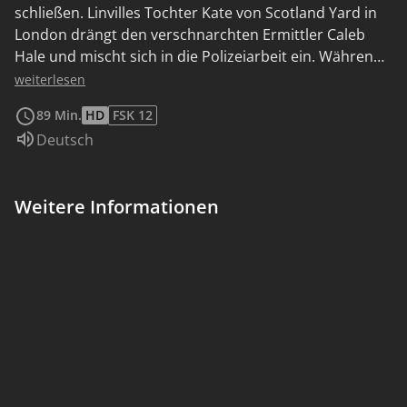
schließen. Linvilles Tochter Kate von Scotland Yard in
London drängt den verschnarchten Ermittler Caleb
Hale und mischt sich in die Polizeiarbeit ein. Während
weitere Morde geschehen, wird sie feststellen, dass ihr
weiterlesen
Dad nicht der Held war, für den sie ihn zeitlebens
89 Min.
HD
FSK 12
gehalten hat…
Sprache:
Deutsch
Weitere Informationen