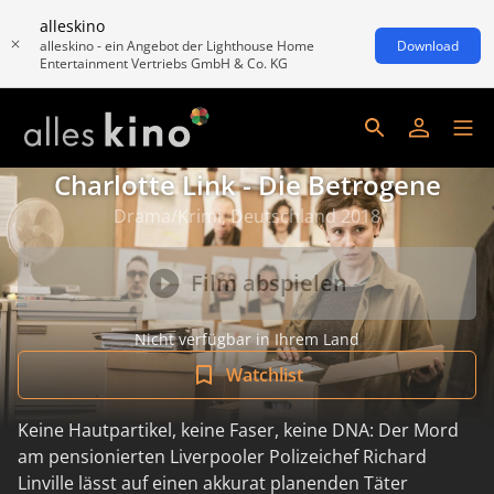
alleskino
alleskino - ein Angebot der Lighthouse Home
Download
Entertainment Vertriebs GmbH & Co. KG
Charlotte Link - Die Betrogene
Drama/Krimi, Deutschland 2018
Film abspielen
Nicht verfügbar in Ihrem Land
Watchlist
Keine Hautpartikel, keine Faser, keine DNA: Der Mord
am pensionierten Liverpooler Polizeichef Richard
Linville lässt auf einen akkurat planenden Täter