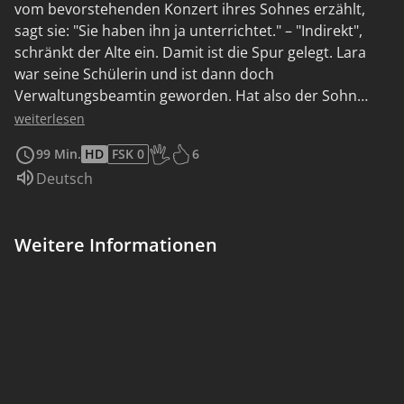
vom bevorstehenden Konzert ihres Sohnes erzählt,
sagt sie: "Sie haben ihn ja unterrichtet." – "Indirekt",
schränkt der Alte ein. Damit ist die Spur gelegt. Lara
war seine Schülerin und ist dann doch
Verwaltungsbeamtin geworden. Hat also der Sohn
getan, was die Mutter tun wollte? Warum ist die
weiterlesen
Verbindung beider abgerissen und sie nicht einmal
99 Min.
HD
FSK 0
6
eingeladen heute Abend zur großen Premiere? Lara
Altersempfehlung: Ab 6 Jahren
Sprache:
Deutsch
irrt durch ihren Geburtstag, der exakt an dem Tag ist,
an dem der Sohn seine erste Komposition präsentiert.
Eine geheimnisvolle Verbindung. Schließlich kauft sie
Weitere Informationen
die Restkarten für das Konzert ihres Sohnes auf und
verschenkt sie an andere Menschen. Vielleicht ist das
Verhältnis von Mutter und Sohn so kühl, weil die Liebe
beider der Musik gilt.