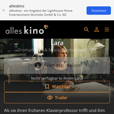
alleskino
alleskino - ein Angebot der Lighthouse Home
Download
Entertainment Vertriebs GmbH & Co. KG
Lara
Drama/Kunst & Musik, Deutschland 2019
Film abspielen
Nicht verfügbar in Ihrem Land
Watchlist
Trailer
Als sie ihren früheren Klavierprofessor trifft und ihm