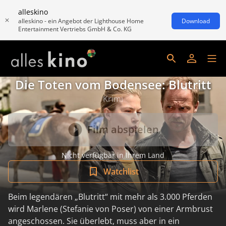
alleskino
alleskino - ein Angebot der Lighthouse Home
Download
Entertainment Vertriebs GmbH & Co. KG
Die Toten vom Bodensee: Blutritt
Krimi
Film abspielen
Nicht verfügbar in Ihrem Land
Watchlist
Beim legendären „Blutritt“ mit mehr als 3.000 Pferden
wird Marlene (Stefanie von Poser) von einer Armbrust
angeschossen. Sie überlebt, muss aber in ein