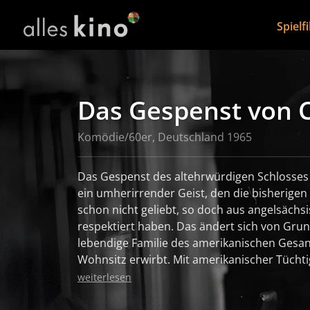
Spielf
Das Gespenst von C
Komödie/60er, Deutschland 1965
Das Gespenst des altehrwürdigen Schlosses d
ein umherirrender Geist, den die bisherigen
schon nicht geliebt, so doch aus angelsächs
respektiert haben. Das ändert sich von Grund
lebendige Familie des amerikanischen Gesand
Wohnsitz erwirbt. Mit amerikanischer Tüchti
nach dem Einzug einsetzenden Spuk zu Leibe
weiterlesen
Geistes, die Otis' einzuschüchtern, scheitern
Gespenst von Canterville nach einer mehr a