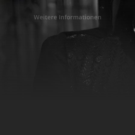
Irrfahrt von der hübschen jungen Virginia erlö
Weitere Informationen