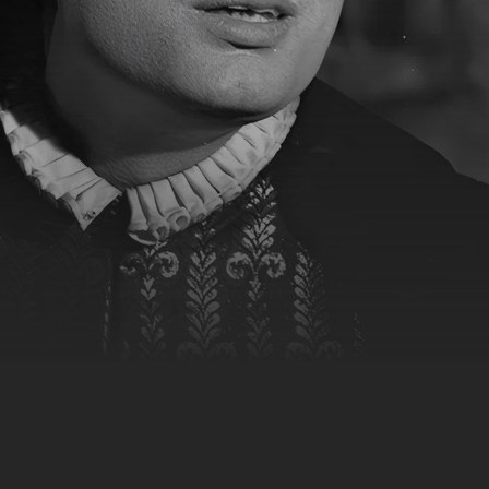
st ...