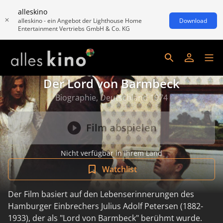
alleskino
alleskino - ein Angebot der Lighthouse Home
Download
Entertainment Vertriebs GmbH & Co. KG
Der Lord von Barmbeck
Biographie, Deutschland 1974
Film abspielen
Nicht verfügbar in Ihrem Land
Watchlist
Der Film basiert auf den Lebenserinnerungen des
Hamburger Einbrechers Julius Adolf Petersen (1882-
1933), der als "Lord von Barmbeck" berühmt wurde.