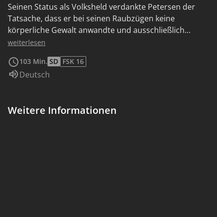
Seinen Status als Volksheld verdankte Petersen der
Tatsache, dass er bei seinen Raubzügen keine
körperliche Gewalt anwandte und ausschließlich
Reiche bestahl. Nachdem er sich mehrfach dem Zugriff
weiterlesen
der Justiz entziehen konnte, wurde Petersen
103 Min.
SD
FSK 16
schließlich zu einer langjährigen Haftstrafe verurteilt.
Sprache:
Deutsch
Ohne Aussicht auf Freilassung nahm er sich 1933 das
Leben.
Weitere Informationen