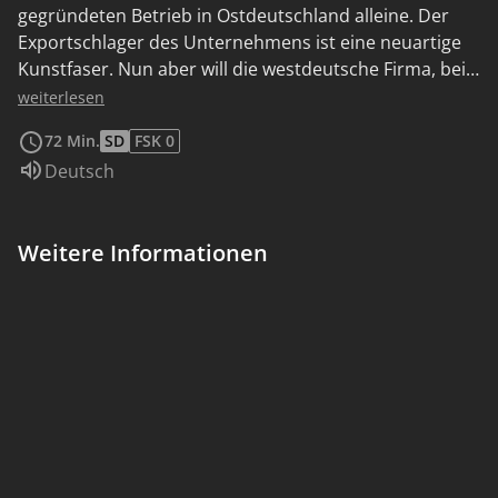
gegründeten Betrieb in Ostdeutschland alleine. Der
Exportschlager des Unternehmens ist eine neuartige
Kunstfaser. Nun aber will die westdeutsche Firma, bei
der Kleinschmidt inzwischen arbeitet, sämtliche
weiterlesen
Bestellungen stornieren. Kleinschmidt fürchtet, dass
72 Min.
SD
FSK 0
dies den DDR-oberen ein willkommener Anlass sein
Sprache:
Deutsch
könnte, eine Zwangsenteignung seiner Firma
anzuordnen. Bei einer Reise in den Westen will er den
Auftrag zu retten. So wird das Wiedersehen mit seinem
Weitere Informationen
alten Freund Kleinschmidt von existentiellen Ängsten
überschattet.