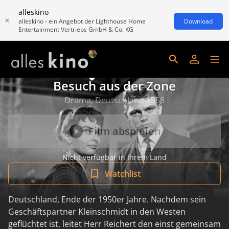
alleskino
alleskino - ein Angebot der Lighthouse Home
Download
Entertainment Vertriebs GmbH & Co. KG
Besuch aus der Zone
Drama, Deutschland 1958
Film abspielen
Nicht verfügbar in Ihrem Land
Watchlist
Deutschland, Ende der 1950er Jahre. Nachdem sein
Geschäftspartner Kleinschmidt in den Westen
geflüchtet ist, leitet Herr Reichert den einst gemeinsam