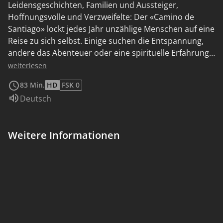
Leidensgeschichten, Familien und Aussteiger,
Hoffnungsvolle und Verzweifelte: Der «Camino de
Santiago» lockt jedes Jahr unzählige Menschen auf eine
Reise zu sich selbst. Einige suchen die Entspannung,
andere das Abenteuer oder eine spirituelle Erfahrung.
An einem bestimmten Punkt kreuzen sich die Wege
weiterlesen
dieser Menschen. Der Dokumentarfilm «Camino de
83 Min.
HD
FSK 0
Santiago» zeigt, dass es auf dem Jakobsweg um weit
Sprache:
Deutsch
mehr als um eine Pilgerreise geht. Zwischen schönen
Landschaften, kulinarischen Erlebnissen und viel Musik
prallen Welten aufeinander dabei bahnen sich neue
Weitere Informationen
Freundschaften an. Hier treffen glückliche und
tragische Lebensgeschichten aufeinander und
verschmelzen zu dem Weg, der längst selbst zur
Legende geworden ist.