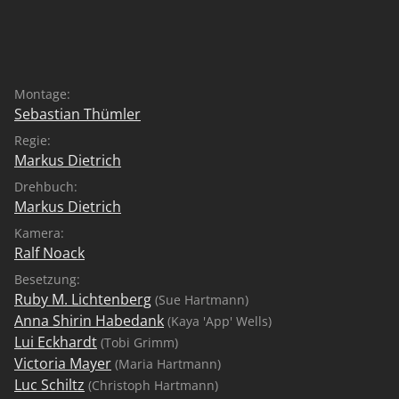
Hologramm und geheimer Assistent ihrer Mutter. Wird
es dem Trio gelingen, Sues Mutter zu befreien und die
Entführer zur Strecke zu bringen?
Montage:
Sebastian Thümler
Regie:
Markus Dietrich
Drehbuch:
Markus Dietrich
Kamera:
Ralf Noack
Besetzung:
Ruby M. Lichtenberg
(Sue Hartmann)
Anna Shirin Habedank
(Kaya 'App' Wells)
Lui Eckhardt
(Tobi Grimm)
Victoria Mayer
(Maria Hartmann)
Luc Schiltz
(Christoph Hartmann)