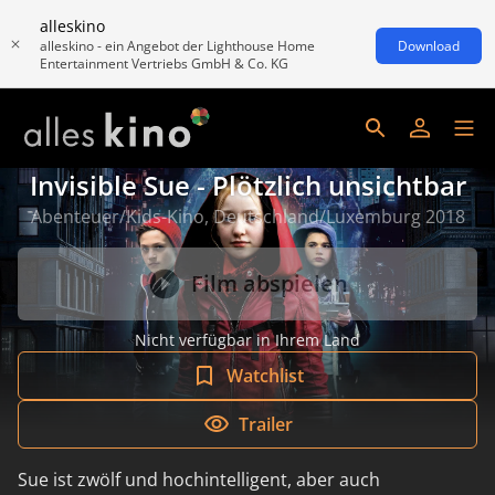
alleskino
alleskino - ein Angebot der Lighthouse Home
Download
Entertainment Vertriebs GmbH & Co. KG
Invisible Sue - Plötzlich unsichtbar
Abenteuer/Kids-Kino, Deutschland/Luxemburg 2018
Film abspielen
Nicht verfügbar in Ihrem Land
Watchlist
Trailer
Sue ist zwölf und hochintelligent, aber auch