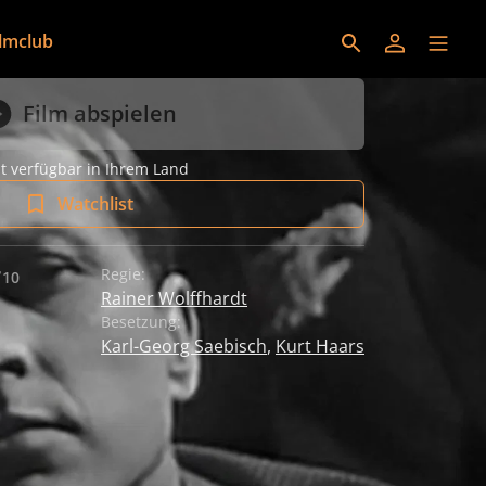
ilmclub
Film abspielen
t verfügbar in Ihrem Land
Watchlist
Regie:
10
sempfehlung: Ab 10 Jahren
Rainer Wolffhardt
Besetzung:
Karl-Georg Saebisch
,
Kurt Haars