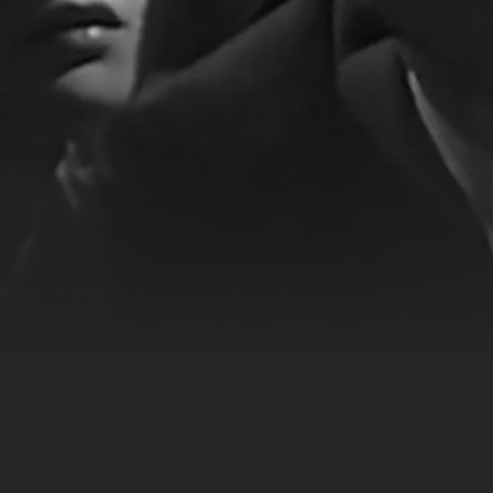
rd geschieht, und tote
Eigenleben. Eine
 auf die am Ende der
 wartet.