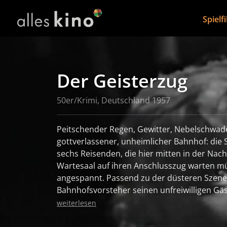
Spielf
Der Geisterzug
50er/Krimi, Deutschland 1957
Peitschender Regen, Gewitter, Nebelschwad
gottverlassener, unheimlicher Bahnhof: die
sechs Reisenden, die hier mitten in der Nac
Wartesaal auf ihren Anschlusszug warten mü
angespannt. Passend zu der düsteren Szener
Bahnhofsvorsteher seinen unfreiwilligen Gä
Geschichte vom Geisterzug: jede Nacht wür
weiterlesen
Getöse vorbeifahren, seitdem sich vor einig
Mordfall ereignete. Daraufhin überschlagen s