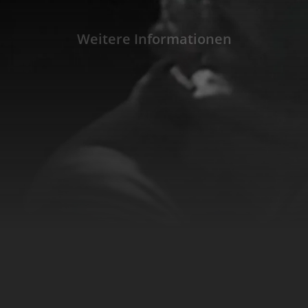
seltsames junges Mädchen erscheint, ein Mo
Gegenstände entwickeln ein gespenstisches 
Weitere Informationen
Zerreißprobe für die Nerven der Reisenden,
Nacht die größte Überraschung ihres Lebens