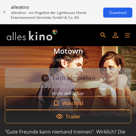
alleskino
alleskino - ein Angebot der Lighthouse Home
Download
Entertainment Vertriebs GmbH & Co. KG
Motown
Liebe/Drama
Film abspielen
Nicht verfügbar
Watchlist
Trailer
"Gute Freunde kann niemand trennen". Wirklich? Die