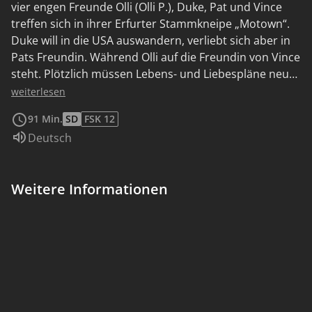
vier engen Freunde Olli (Olli P.), Duke, Pat und Vince
treffen sich in ihrer Erfurter Stammkneipe „Motown“.
Duke will in die USA auswandern, verliebt sich aber in
Pats Freundin. Während Olli auf die Freundin von Vince
steht. Plötzlich müssen Lebens- und Liebespläne neu
überdacht werden. Ihre Freundschaft wird auf eine
weiterlesen
harte Probe gestellt.
91 Min.
SD
FSK 12
Sprache:
Deutsch
Weitere Informationen