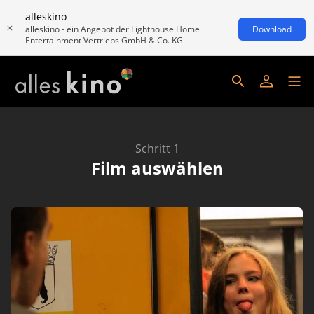
alleskino
alleskino - ein Angebot der Lighthouse Home
Download
Entertainment Vertriebs GmbH & Co. KG
Schritt 1
Film auswählen