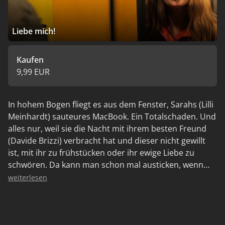
Liebe mich!
Kaufen
9,99 EUR
In hohem Bogen fliegt es aus dem Fenster, Sarahs (Lilli
Meinhardt) sauteures MacBook. Ein Totalschaden. Und
alles nur, weil sie die Nacht mit ihrem besten Freund
(Davide Brizzi) verbracht hat und dieser nicht gewillt
ist, mit ihr zu frühstücken oder ihr ewige Liebe zu
schwören. Da kann man schon mal austicken, wenn
man so impulsiv und kompromisslos wie Sarah ist.
weiterlesen
Dumm nur, dass ihre gesamte Arbeit der letzten
Wochen auf dem Laptop war... Ob das der nette Typ
aus dem Computerladen (Christian Ehrich) wieder