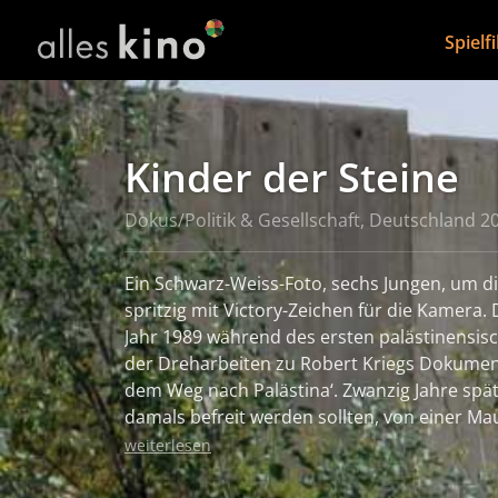
Spielf
Kinder der Steine
Dokus/Politik & Gesellschaft, Deutschland 2
Ein Schwarz-Weiss-Foto, sechs Jungen, um di
spritzig mit Victory-Zeichen für die Kamera.
Jahr 1989 während des ersten palästinensis
der Dreharbeiten zu Robert Kriegs Dokumenta
dem Weg nach Palästina‘. Zwanzig Jahre späte
damals befreit werden sollten, von einer M
waren die Kinder auf dem Bild? Wie leben si
weiterlesen
Mit dem Foto in der Hand kehrt das Filmtea
um die Jungen zu suchen und kennen zu lern