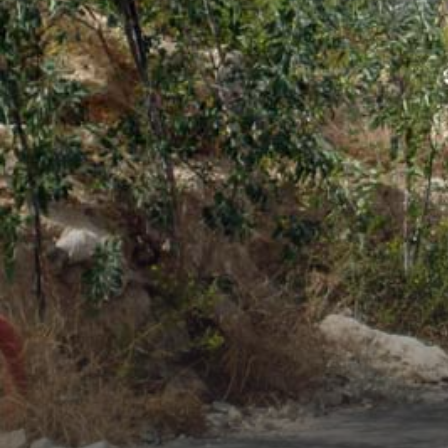
heute Väter, waren zu jung, um die Intifada m
haben weder politischen Analysen noch Rech
Weitere Informationen
bis heute in der Altstadt von Bethlehem, ih
ist nicht abgerissen. Das Filmteam ist eins v
besetzten palästinensischen Gebiete seit Ja
belagern – und vielleicht das einzige, das je 
Sorge, aus Interesse und Anteilnahme. Die 
Pose und Auslöser sowie die Rückkehr des F
zauberhaftes Band aus Fremdheit und Vertr
erinnern, ulken, nehmen die Gäste mit auf i
Hause. Sie diskutieren die Zerstrittenheit ih
werden für kurze Zeit wieder zur Gang, dere
an einer Mauer enden.