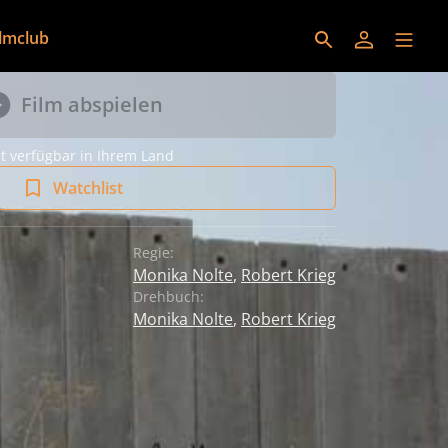
ilmclub
Film abspielen
t verfügbar in Ihrem Land
Watchlist
Regie:
Monika Nolte
,
Robert Krieg
Drehbuch:
Monika Nolte
,
Robert Krieg