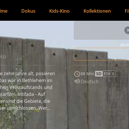
ilme
Dokus
Kids-Kino
Kollektionen
F
Nich
010
e zehn Jahre alt, posieren
88 Min.
SD
FSK 0
 Das war in Bethlehem im
Sprache:
Deutsch
chen Volksaufstands und
rfilm‚ Intifada - Auf
r sind die Gebiete, die
auer umschlossen. Wer
e heute? Leben sie noch?
m nach Bethlehem zurück,
en. Die sechs Kinder,