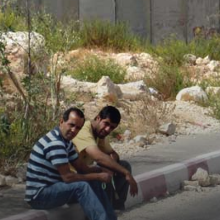
it zu gestalten; sie
tfertigungen. Sie leben
re Verbindung zueinander
on unzähligen, die die
hrzehnten täglich
zurück gekehrt ist. Aus
kurze Begegnung zwischen
ilmteams spannt ein fast
auen. Die Männer
hre Arbeit und nach
rer Gesellschaft und
n Streifzüge unweigerlich