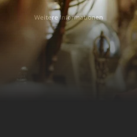
Waldemar Wichteltod will Weihnachten in e
verwandeln. Mit unerwarteter Unterstützun
Weitere Informationen
ihrem Hund Wutz treten Ben und sein neuer
Weihnachtsfest zu retten.