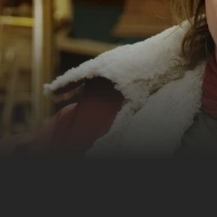
ine einzige Konsumorgie
g von Charlotte und
 Freund an, um das