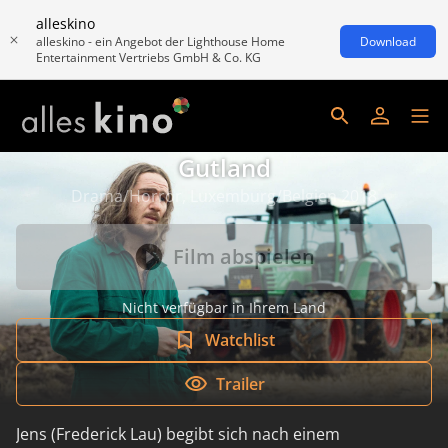
alleskino
alleskino - ein Angebot der Lighthouse Home
Download
Entertainment Vertriebs GmbH & Co. KG
Gutland
Drama/Horror, Luxemburg/Belgien 2018
Film abspielen
Nicht verfügbar in Ihrem Land
Watchlist
Trailer
Jens (Frederick Lau) begibt sich nach einem