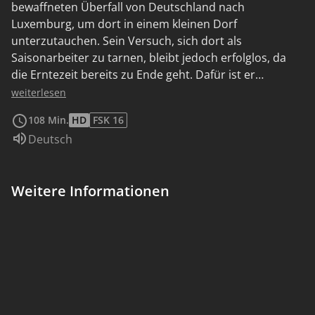
bewaffneten Überfall von Deutschland nach
Luxemburg, um dort in einem kleinen Dorf
unterzutauchen. Sein Versuch, sich dort als
Saisonarbeiter zu tarnen, bleibt jedoch erfolglos, da
die Erntezeit bereits zu Ende geht. Dafür ist er
überraschend erfolgreich in Liebesdingen, als er der
weiterlesen
Tochter des Bürgermeisters Lucy (Vicky Krieps) näher
108 Min.
HD
FSK 16
kommt und mit ihr im Bett landet. Durch diesen
Sprache:
Deutsch
zwischenmenschlichen Durchbruch verändert sich
anschließend Jens gesamte Situation im Dorf. Er
bekommt doch einen Job und kann sich über seine
Weitere Informationen
wachsende Beziehung zu Lucy immer weiter in seine
Umgebung integrieren. Doch dann droht nicht nur
seine düstere Vergangenheit Jens einzuholen, auch die
Dorfbewohner scheinen dunkle Geheimnisse zu
bewaren...