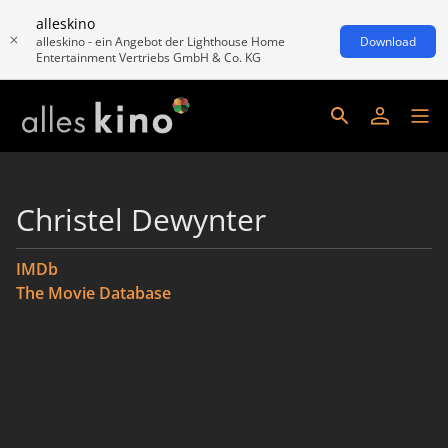
alleskino
alleskino - ein Angebot der Lighthouse Home
Download
Entertainment Vertriebs GmbH & Co. KG
Christel Dewynter
IMDb
The Movie Database