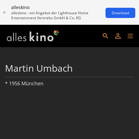
alleskino
alleskino - ein Angebot der Lighthouse Home
Download
Entertainment Vertriebs GmbH & Co. KG
Martin Umbach
* 1956 München