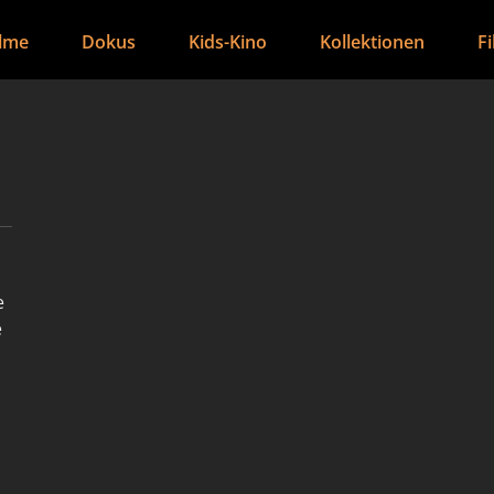
ilme
Dokus
Kids-Kino
Kollektionen
F
e
e
rt