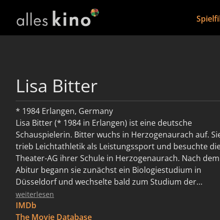
Spielf
Lisa Bitter
* 1984 Erlangen, Germany
Lisa Bitter (* 1984 in Erlangen) ist eine deutsche
Schauspielerin. Bitter wuchs in Herzogenaurach auf. Si
trieb Leichtathletik als Leistungssport und besuchte di
Theater-AG ihrer Schule in Herzogenaurach. Nach dem
Abitur begann sie zunächst ein Biologiestudium in
Düsseldorf und wechselte bald zum Studium der
Kulturwissenschaften und Journalistik nach Leipzig. Do
weiterlesen
kam sie in Kontakt zu den Schauspielstudenten der
IMDb
Hochschule für Musik und Theater „Felix Mendelssohn
The Movie Database