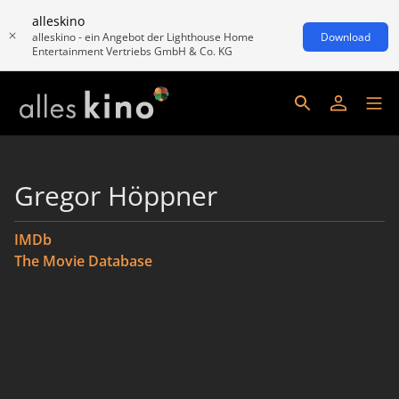
alleskino
alleskino - ein Angebot der Lighthouse Home
Download
Entertainment Vertriebs GmbH & Co. KG
Gregor Höppner
IMDb
The Movie Database