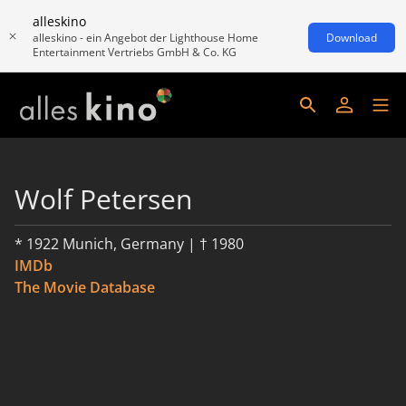
alleskino
alleskino - ein Angebot der Lighthouse Home
Download
Entertainment Vertriebs GmbH & Co. KG
Wolf Petersen
* 1922 Munich, Germany | † 1980
IMDb
The Movie Database