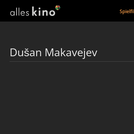
Spielf
Dušan Makavejev