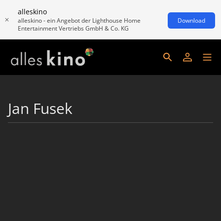
alleskino
alleskino - ein Angebot der Lighthouse Home
Download
Entertainment Vertriebs GmbH & Co. KG
Jan Fusek