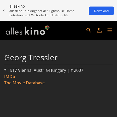
alleskino
alleskino - ein Angebot der Lighthouse Home
Download
Entertainment Vertriebs GmbH & Co. KG
Georg Tressler
* 1917 Vienna, Austria-Hungary | † 2007
IMDb
The Movie Database