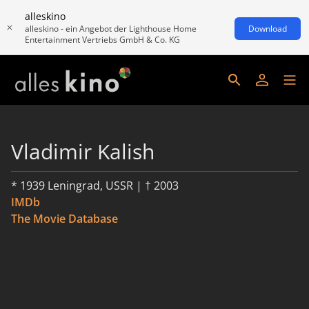
alleskino
alleskino - ein Angebot der Lighthouse Home
Download
Entertainment Vertriebs GmbH & Co. KG
Vladimir Kalish
* 1939 Leningrad, USSR | † 2003
IMDb
The Movie Database