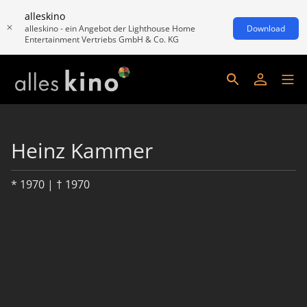
alleskino
alleskino - ein Angebot der Lighthouse Home
Download
Entertainment Vertriebs GmbH & Co. KG
Heinz Kammer
* 1970 | † 1970