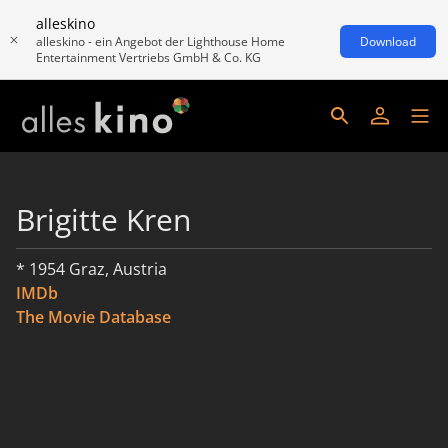
alleskino
alleskino - ein Angebot der Lighthouse Home
Download
Entertainment Vertriebs GmbH & Co. KG
Brigitte Kren
* 1954 Graz, Austria
IMDb
The Movie Database