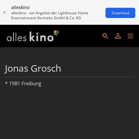
alleskino
alleskino - ein Angebot der Lighthouse Home
Download
Entertainment Vertriebs GmbH & Co. KG
Jonas Grosch
* 1981 Freiburg