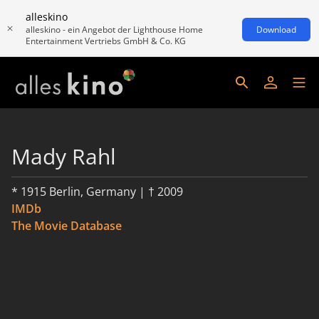
alleskino
alleskino - ein Angebot der Lighthouse Home
Download
Entertainment Vertriebs GmbH & Co. KG
Mady Rahl
* 1915 Berlin, Germany | † 2009
IMDb
The Movie Database