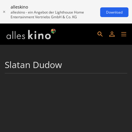
alleskino
alleskino - ein Angebot der Lighthouse Home
Download
Entertainment Vertriebs GmbH & Co. KG
Slatan Dudow