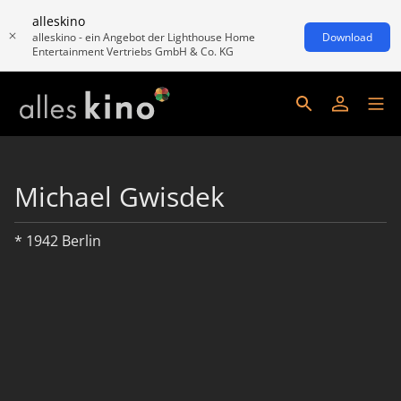
alleskino
alleskino - ein Angebot der Lighthouse Home
Download
Entertainment Vertriebs GmbH & Co. KG
Michael Gwisdek
* 1942 Berlin