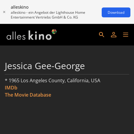
alleskino
alleskino - ein Angebot der Lighthouse Home
Download
Entertainment Vertriebs GmbH & Co. KG
Jessica Gee-George
* 1965 Los Angeles County, California, USA
IMDb
The Movie Database