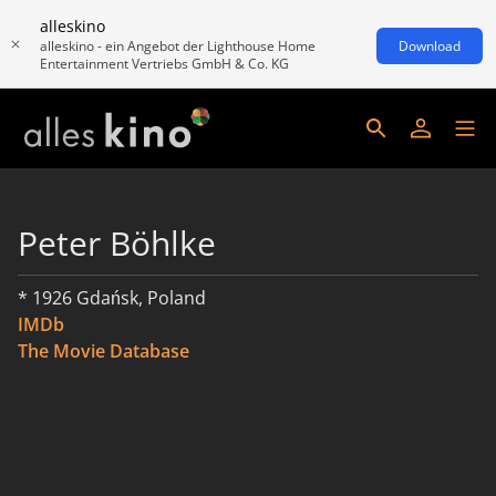
alleskino
alleskino - ein Angebot der Lighthouse Home
Download
Entertainment Vertriebs GmbH & Co. KG
Peter Böhlke
* 1926 Gdańsk, Poland
IMDb
The Movie Database