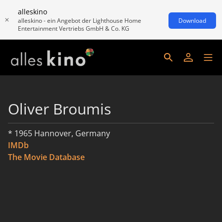
alleskino
alleskino - ein Angebot der Lighthouse Home
Download
Entertainment Vertriebs GmbH & Co. KG
Oliver Broumis
* 1965 Hannover, Germany
IMDb
The Movie Database