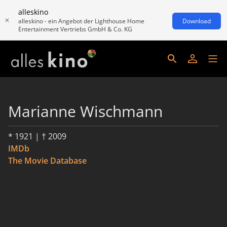
alleskino
alleskino - ein Angebot der Lighthouse Home
Download
Entertainment Vertriebs GmbH & Co. KG
Marianne Wischmann
* 1921 | † 2009
IMDb
The Movie Database