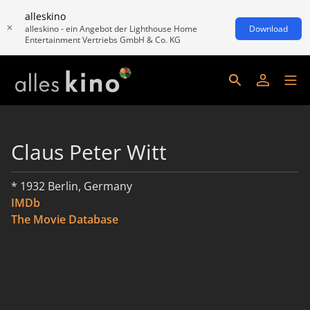
alleskino
alleskino - ein Angebot der Lighthouse Home
Download
Entertainment Vertriebs GmbH & Co. KG
Claus Peter Witt
* 1932 Berlin, Germany
IMDb
The Movie Database