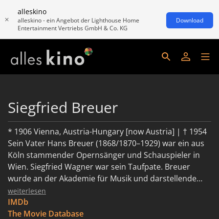
alleskino
alleskino - ein Angebot der Lighthouse Home
Download
Entertainment Vertriebs GmbH & Co. KG
Siegfried Breuer
* 1906 Vienna, Austria-Hungary [now Austria] | † 1954
Sein Vater Hans Breuer (1868/1870–1929) war ein aus
Köln stammender Opernsänger und Schauspieler in
Wien. Siegfried Wagner war sein Taufpate. Breuer
wurde an der Akademie für Musik und darstellende
Kunst in Wien zum Schauspieler ausgebildet und hatte
weiterlesen
1924 sein Bühnendebüt am Wiener Volkstheater
IMDb
neben Paula Wessely und Fritz Eckhardt (der
The Movie Database