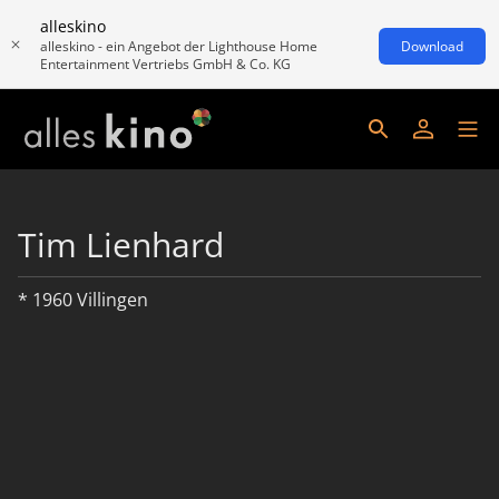
alleskino
alleskino - ein Angebot der Lighthouse Home
Download
Entertainment Vertriebs GmbH & Co. KG
Tim Lienhard
* 1960 Villingen